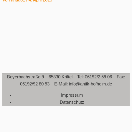
Von
ahad01
/
4. April 2019
Beyerbachstraße 9 65830 Kriftel Tel: 06192/2 59 06 Fax:
06192/92 80 93 E-Mail:
info@antik-hofheim.de
Impressum
Datenschutz